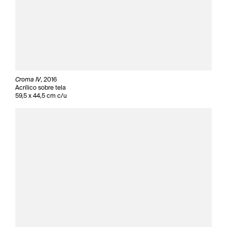
Croma IV
, 2016
Acrílico sobre tela
59,5 x 44,5 cm c/u