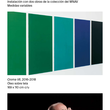
Instalación con dos obras de la colección del MNAV
Medidas variables
Croma VII
, 2016-2018
Óleo sobre tela
169 x 110 cm c/u