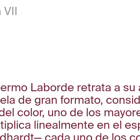
VII
rmo Laborde retrata a su am
la de gran formato, consid
 del color, uno de los mayor
tiplica linealmente en el e
dhardt— cada uno de los co